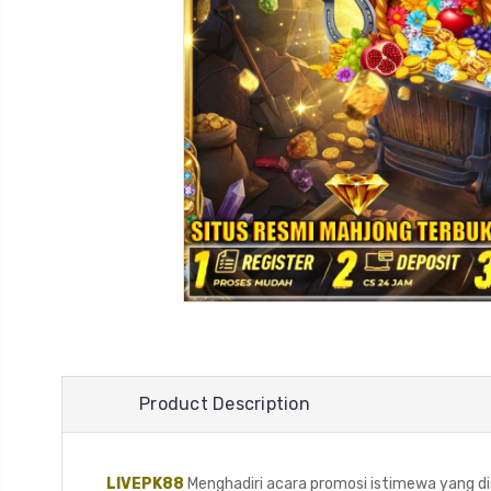
Product Description
LIVEPK88
Menghadiri acara promosi istimewa yang d