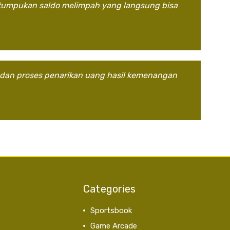
 tumpukan saldo melimpah yang langsung bisa
 dan proses penarikan uang hasil kemenangan
Categories
Sportsbook
Game Arcade