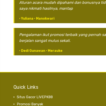
Aturan acara mudah dipahami dan bonusnya tid
saya nikmati hasilnya, mantap
• Yuliana • Manokwari
Pengalaman ikut promosi terbaik yang pernah s
berjalan sangat mulus sekali.
• Dedi Gunawan • Merauke
Quick Links
Situs Gacor LIVEPK88
Promosi Banyak