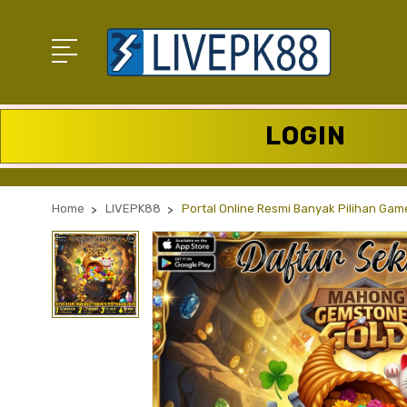
LOGIN
Home
LIVEPK88
Portal Online Resmi Banyak Pilihan Gam