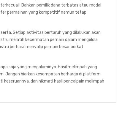
a terkecuali. Bahkan pemilik dana terbatas atau modal
osfer permainan yang kompetitif namun tetap
peserta. Setiap aktivitas bertaruh yang dilakukan akan
justru melatih kecermatan pemain dalam mengelola
ustru berhasil menyalip pemain besar berkat
siapa saja yang mengalaminya. Hasil melimpah yang
tum. Jangan biarkan kesempatan berharga di platform
uti keseruannya, dan nikmati hasil pencaipain melimpah