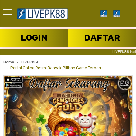
LOGIN
DAFTAR
LIVEPK88 Ikuti event 
Home
LIVEPK88
Portal Online Resmi Banyak Pilihan Game Terbaru