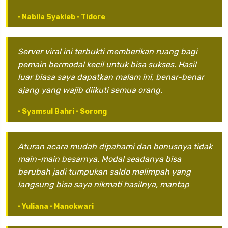
• Nabila Syakieb • Tidore
Server viral ini terbukti memberikan ruang bagi
pemain bermodal kecil untuk bisa sukses. Hasil
luar biasa saya dapatkan malam ini, benar-benar
ajang yang wajib diikuti semua orang.
• Syamsul Bahri • Sorong
Aturan acara mudah dipahami dan bonusnya tidak
main-main besarnya. Modal seadanya bisa
berubah jadi tumpukan saldo melimpah yang
langsung bisa saya nikmati hasilnya, mantap
• Yuliana • Manokwari