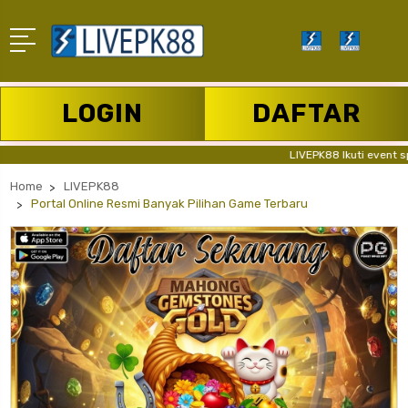
LOGIN
DAFTAR
LIVEPK88 Ikuti event spesial
Home
LIVEPK88
Portal Online Resmi Banyak Pilihan Game Terbaru