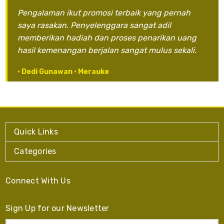
Pengalaman ikut promosi terbaik yang pernah
saya rasakan. Penyelenggara sangat adil
memberikan hadiah dan proses penarikan uang
hasil kemenangan berjalan sangat mulus sekali.
• Dedi Gunawan • Merauke
Quick Links
Categories
Connect With Us
Sign Up for our Newsletter