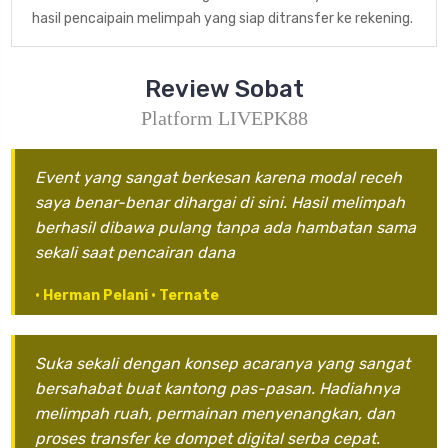
hasil pencaipain melimpah yang siap ditransfer ke rekening.
Review Sobat
Platform LIVEPK88
Event yang sangat berkesan karena modal receh
saya benar-benar dihargai di sini. Hasil melimpah
berhasil dibawa pulang tanpa ada hambatan sama
sekali saat pencairan dana
• Herman Pelani • Ternate
Suka sekali dengan konsep acaranya yang sangat
bersahabat buat kantong pas-pasan. Hadiahnya
melimpah ruah, permainan menyenangkan, dan
proses transfer ke dompet digital serba cepat.