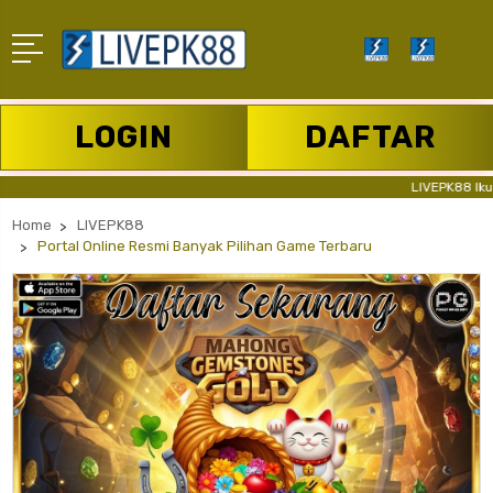
LOGIN
DAFTAR
LIVEPK88 Ikuti even
Home
LIVEPK88
Portal Online Resmi Banyak Pilihan Game Terbaru